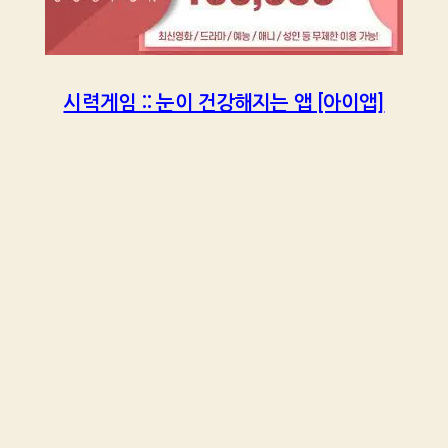
시력게임 :: 눈이 건강해지는 앱 [아이앱]