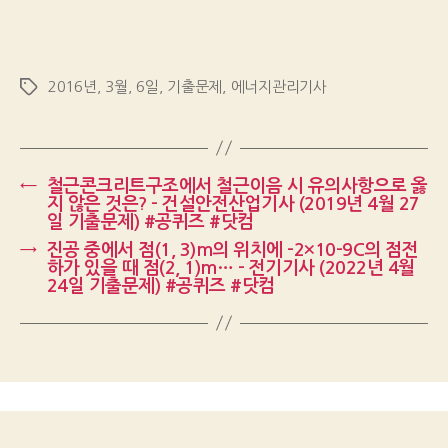
2016년
,
3월
,
6일
,
기출문제
,
에너지관리기사
Tags
←
철근콘크리트구조에서 철근이음 시 유의사항으로 옳
지 않은 것은? – 건설안전산업기사 (2019년 4월 27
일 기출문제) #공퀴즈 #닷컴
→
진공 중에서 점(1, 3)m의 위치에 -2×10-9C의 점전
하가 있을 때 점(2, 1)m… – 전기기사 (2022년 4월
24일 기출문제) #공퀴즈 #닷컴
Up
↑
© 2026
Gongquiz Blog