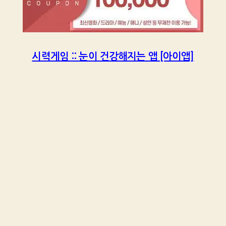
시력게임 :: 눈이 건강해지는 앱 [아이앱]