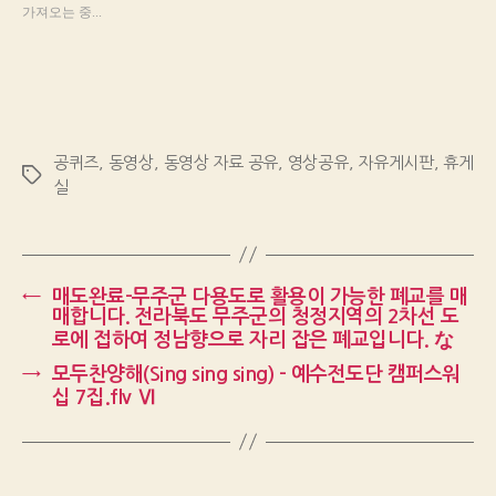
가져오는 중...
공퀴즈
,
동영상
,
동영상 자료 공유
,
영상공유
,
자유게시판
,
휴게
Tags
실
←
매도완료-무주군 다용도로 활용이 가능한 폐교를 매
매합니다. 전라북도 무주군의 청정지역의 2차선 도
로에 접하여 정남향으로 자리 잡은 폐교입니다. な
→
모두찬양해(Sing sing sing) – 예수전도단 캠퍼스워
십 7집.flv Ⅵ