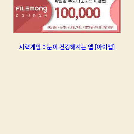
시력게임 :: 눈이 건강해지는 앱 [아이앱]