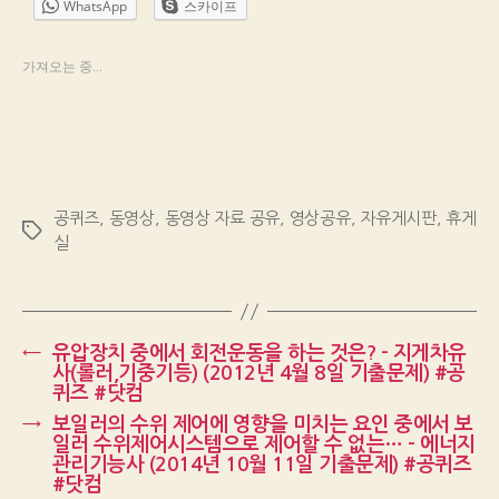
WhatsApp
스카이프
가져오는 중...
공퀴즈
,
동영상
,
동영상 자료 공유
,
영상공유
,
자유게시판
,
휴게
Tags
실
←
유압장치 중에서 회전운동을 하는 것은? – 지게차유
사(롤러,기중기등) (2012년 4월 8일 기출문제) #공
퀴즈 #닷컴
→
보일러의 수위 제어에 영향을 미치는 요인 중에서 보
일러 수위제어시스템으로 제어할 수 없는… – 에너지
관리기능사 (2014년 10월 11일 기출문제) #공퀴즈
#닷컴