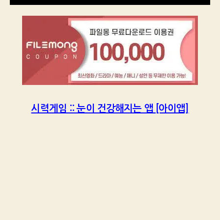
시력게임 :: 눈이 건강해지는 앱 [아이앱]