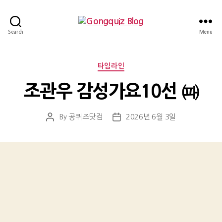
Gongquiz
Search
Menu
Blog
Categories
타임라인
조관우 감성가요10선 ㈚
By
공퀴즈닷컴
2026년 6월 3일
Post
Post
author
date