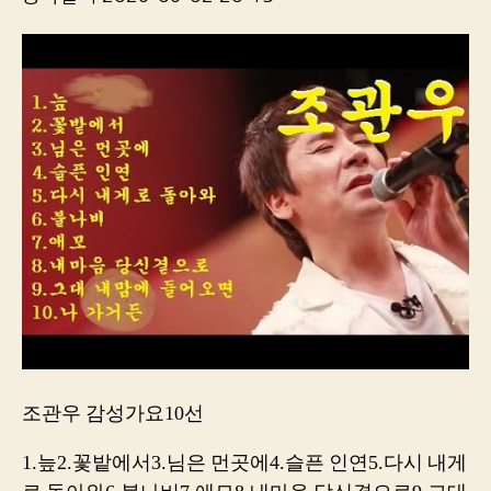
조관우 감성가요10선
1.늪2.꽃밭에서3.님은 먼곳에4.슬픈 인연5.다시 내게