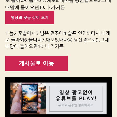
로 돌아와6.불나비7.애모8.내마음 당신곁으로9.그대
내맘에 들어오면10.나 가거든
영상과 댓글 같이 보기
1.늪2.꽃밭에서3.님은 먼곳에4.슬픈 인연5.다시 내게
로 돌아와6.불나비7.애모8.내마음 당신곁으로9.그대
내맘에 들어오면10.나 가거든
게시물로 이동