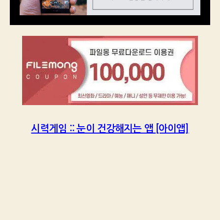
시력게임 :: 눈이 건강해지는 앱 [아이앱]