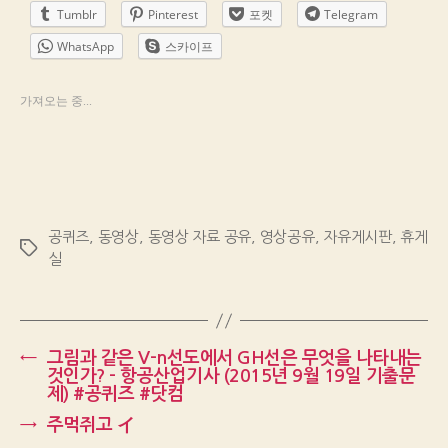
Tumblr
Pinterest
포켓
Telegram
WhatsApp
스카이프
가져오는 중...
공퀴즈
,
동영상
,
동영상 자료 공유
,
영상공유
,
자유게시판
,
휴게
Tags
실
←
그림과 같은 V-n선도에서 GH선은 무엇을 나타내는
것인가? – 항공산업기사 (2015년 9월 19일 기출문
제) #공퀴즈 #닷컴
→
주먹쥐고 イ