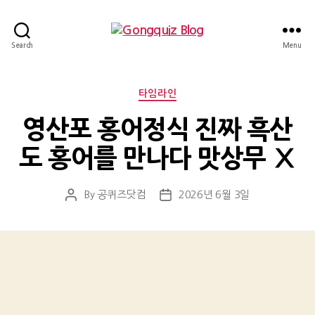
Gongquiz
Search
Menu
Blog
Categories
타임라인
영산포 홍어정식 진짜 흑산
도 홍어를 만나다 맛상무 Ⅹ
By
공퀴즈닷컴
2026년 6월 3일
Post
Post
author
date