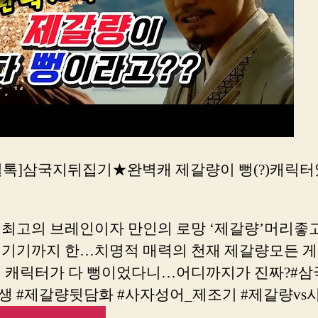
밀톡]삼국지뒤집기★완벽캐 제갈량이 뻥(?)캐릭
 최고의 브레인이자 만인의 로망 ‘제갈량’머리좋
생기기까지 한…치명적 매력의 천재 제갈량모든 게
이 캐릭터가 다 뻥이었다니…어디까지가 진짜?#삼국
생 #제갈량뒷담화 #사자성어_제조기 #제갈량vs