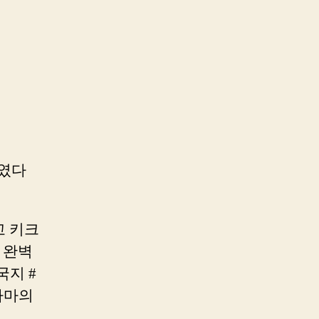
터였다
고 키크
 완벽
지 #
사마의