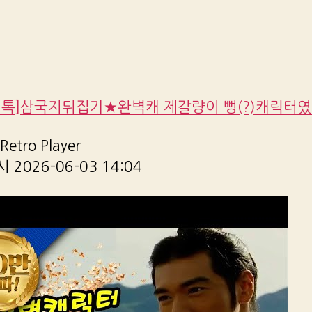
밀톡]삼국지뒤집기★완벽캐 제갈량이 뻥(?)캐릭터였
etro Player
2026-06-03 14:04