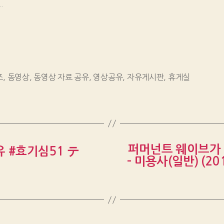
.
즈
,
동영상
,
동영상 자료 공유
,
영상공유
,
자유게시판
,
휴게실
퍼머넌트 웨이브가 
 #효기심51 テ
– 미용사(일반) (2