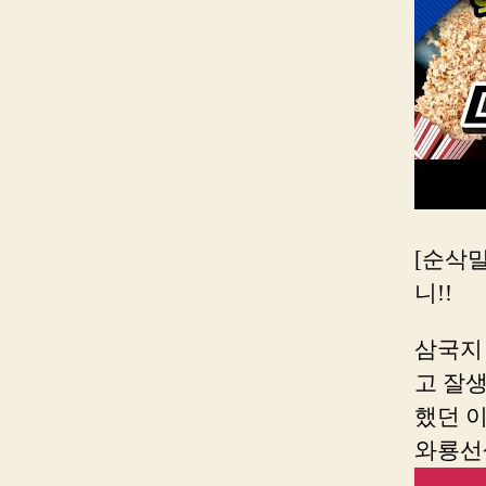
[순삭
니!!
삼국지
고 잘
했던 
와룡선