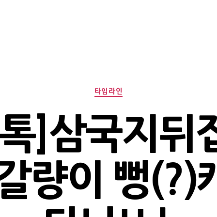
Categories
타임라인
밀톡]삼국지뒤
갈량이 뻥(?