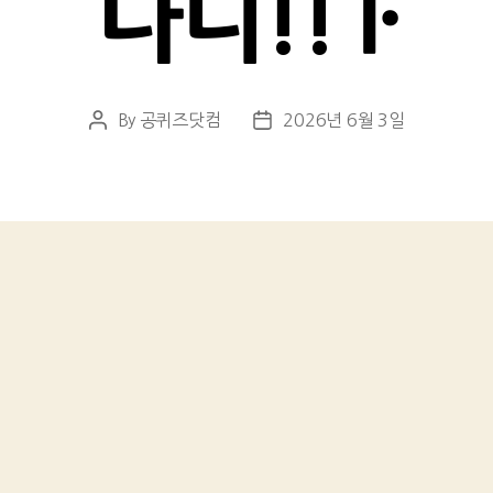
다니!! ŀ
By
공퀴즈닷컴
2026년 6월 3일
Post
Post
author
date