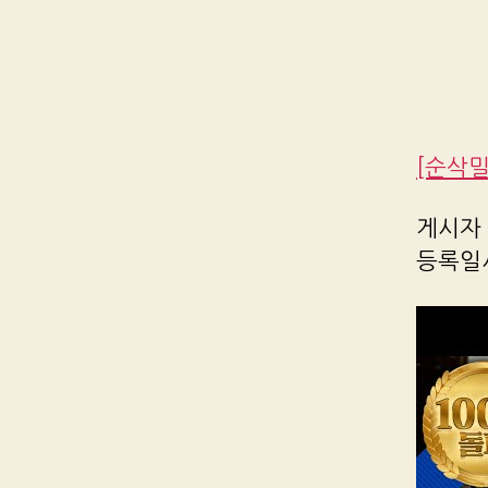
[순삭
게시자 R
등록일시 