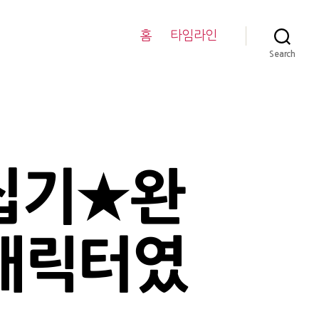
홈
타임라인
Search
집기★완
)캐릭터였