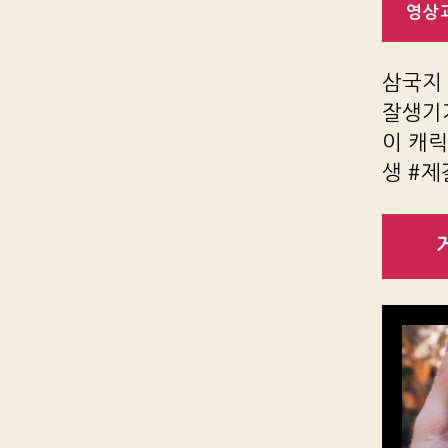
영상과
삼국지
잘생기
이 캐
생 #