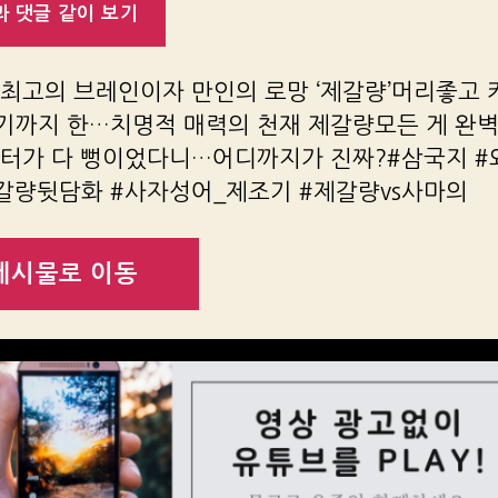
 댓글 같이 보기
 최고의 브레인이자 만인의 로망 ‘제갈량’머리좋고
기까지 한…치명적 매력의 천재 제갈량모든 게 완
릭터가 다 뻥이었다니…어디까지가 진짜?#삼국지 
제갈량뒷담화 #사자성어_제조기 #제갈량vs사마의
게시물로 이동