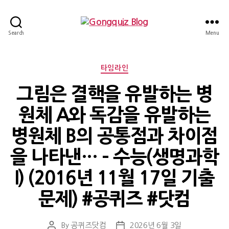
Gongquiz
Search
Menu
Blog
Categories
타임라인
그림은 결핵을 유발하는 병
원체 A와 독감을 유발하는
병원체 B의 공통점과 차이점
을 나타낸… – 수능(생명과학
I) (2016년 11월 17일 기출
문제) #공퀴즈 #닷컴
By
공퀴즈닷컴
2026년 6월 3일
Post
Post