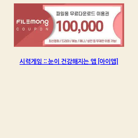
시력게임 :: 눈이 건강해지는 앱 [아이앱]