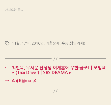
가져오는 중...
11월
,
17일
,
2016년
,
기출문제
,
수능(생명과학I)
Tags
←
최현욱, 무서운 선생님 이제훈에 무한 공포!ㅣ모범택
시(Taxi Driver)ㅣSBS DRAMA ε
→
Airi Kijima メ