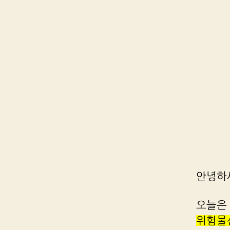
안녕하
오늘은
위험물산