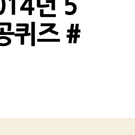
14년 5
공퀴즈 #