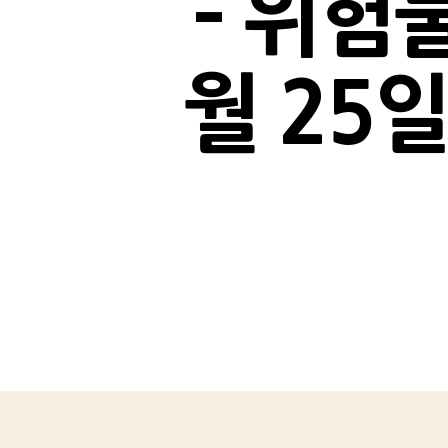
– 위험
월 25