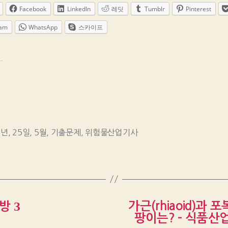
Facebook
LinkedIn
레딧
Tumblr
Pinterest
ram
WhatsApp
스카이프
.
4년
,
25일
,
5월
,
기출문제
,
위험물산업기사
가근(rhiaoid)과 
방 З
팡이는? – 식품산업