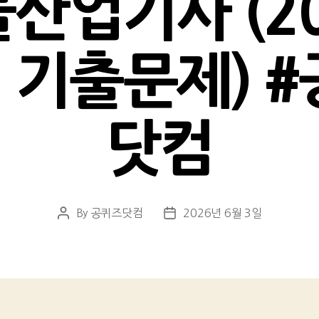
물산업기사 (20
일 기출문제) #
닷컴
By
공퀴즈닷컴
2026년 6월 3일
Post
Post
author
date