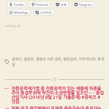
Tumblr
Pinterest
포켓
Telegram
WhatsApp
스카이프
가져오는 중...
공퀴즈
,
동영상
,
동영상 자료 공유
,
영상공유
,
자유게시판
,
휴게
Tags
실
←
잔류응력제거법 중 잔류응력이 있는 제품에 하중을
주어 용접부위에 약간의 소성변형을 일으킨… – 용접
산업기사 (2016년 8월 21일 기출문제) #공퀴즈 #
닷컴
→
피복 아크 용접봉에서 모재로 용융금속이 옮겨가는