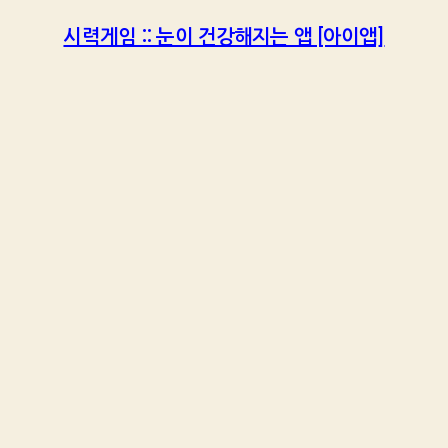
시력게임 :: 눈이 건강해지는 앱 [아이앱]