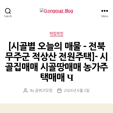
Gongquiz
Search
Menu
Blog
Categories
타임라인
[시골별 오늘의 매물 – 전북
무주군 적상산 전원주택]- 시
골집매매 시골땅매매 농가주
택매매 Ч
By
공퀴즈닷컴
2026년 6월 2일
Post
Post
author
date