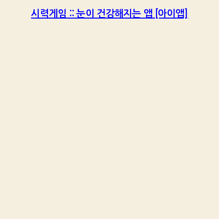
시력게임 :: 눈이 건강해지는 앱 [아이앱]