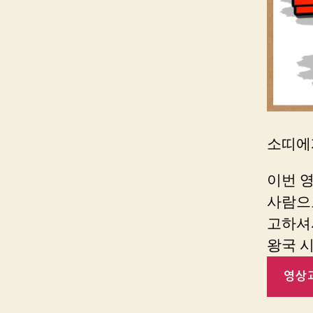
소띠에게
이번 
사람으
고하셔
왕국 
영상과