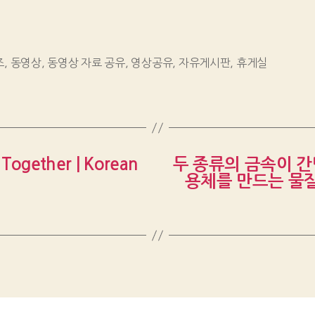
즈
,
동영상
,
동영상 자료 공유
,
영상공유
,
자유게시판
,
휴게실
t Together | Korean
두 종류의 금속이 
용체를 만드는 물질은