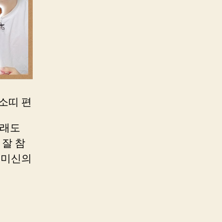
 소띠 편
무래도
잘 참
!미신의