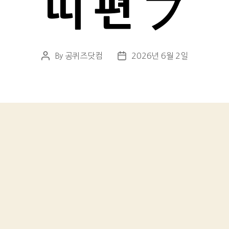
띠 편 プ
By
공퀴즈닷컴
2026년 6월 2일
Post
Post
author
date