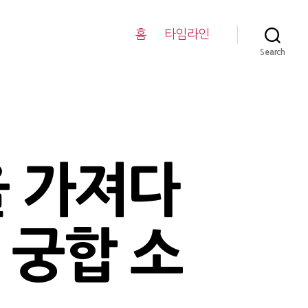
홈
타임라인
Search
을 가져다
별 궁합 소