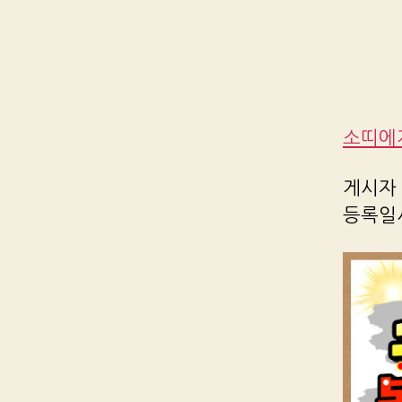
소띠에게
게시자 R
등록일시 