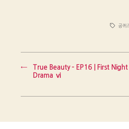
공퀴
Tags
←
True Beauty – EP16 | First Nigh
Drama ⅵ