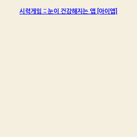
시력게임 :: 눈이 건강해지는 앱 [아이앱]