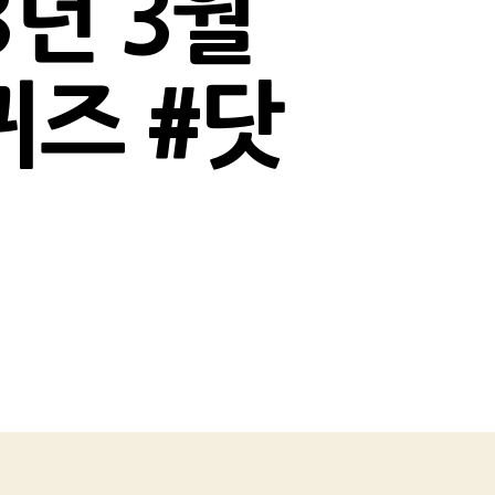
3년 3월
퀴즈 #닷