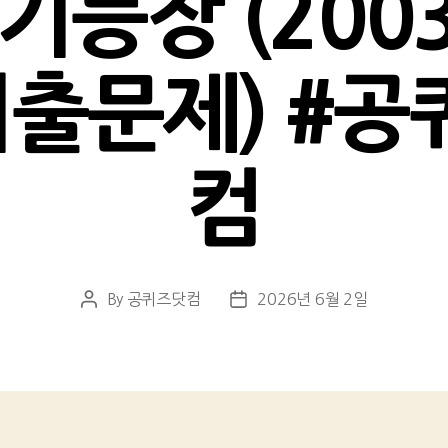
능장 (200
기출문제) #공
컴
By
공퀴즈닷컴
2026년 6월 2일
Post
Post
author
date