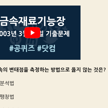
금속의 변태점을 측정하는 방법으로 옳지 않는 것은?
열분석법
열팽창법