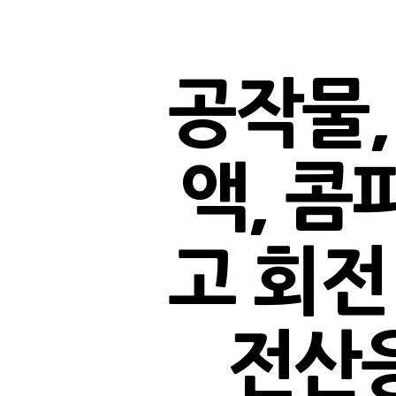
공작물, 
액, 콤
고 회전
전산