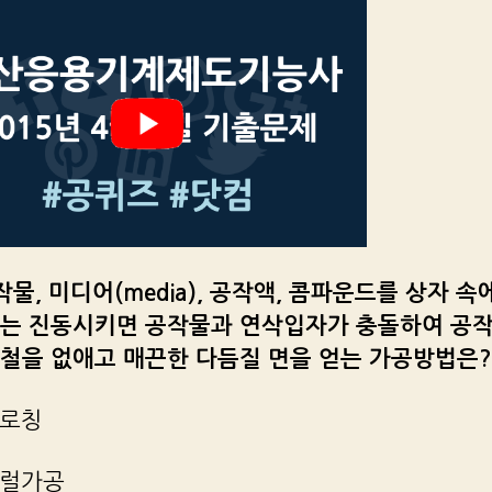
공작물, 미디어(media), 공작액, 콤파운드를 상자 속
또는 진동시키면 공작물과 연삭입자가 충돌하여 공작
요철을 없애고 매끈한 다듬질 면을 얻는 가공방법은?
브로칭
배럴가공