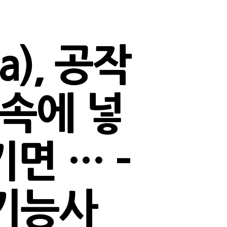
a), 공작
 속에 넣
면 … –
기능사