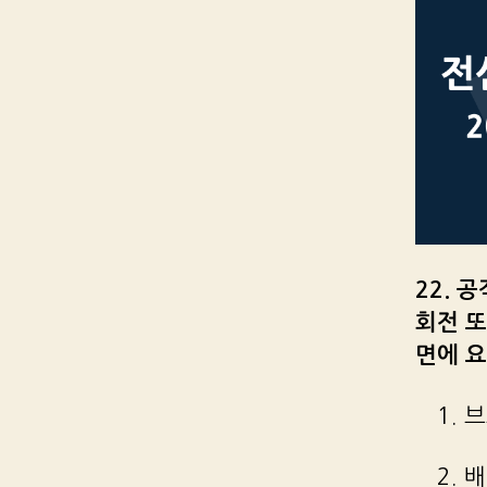
22. 
회전 
면에 
1. 
2. 