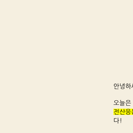
안녕하
오늘은 
전산응용
다!