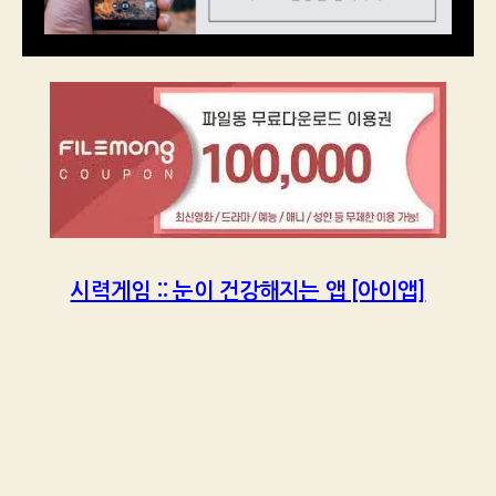
시력게임 :: 눈이 건강해지는 앱 [아이앱]