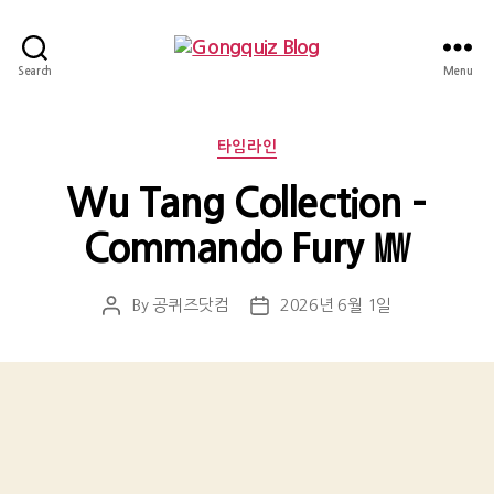
Gongquiz
Search
Menu
Blog
Categories
타임라인
Wu Tang Collection –
Commando Fury ㎿
By
공퀴즈닷컴
2026년 6월 1일
Post
Post
author
date