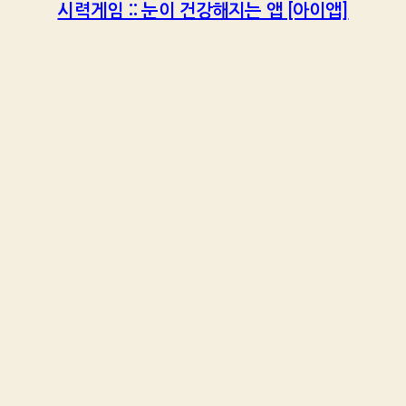
시력게임 :: 눈이 건강해지는 앱 [아이앱]