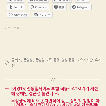
Tumblr
Pinterest
포켓
Telegram
WhatsApp
스카이프
가져오는 중...
공퀴즈
,
동영상
,
동영상 자료 공유
,
영상공유
,
자유게시판
,
휴게
Tags
실
←
[아경TV]전동휠체어도 보험 적용…ATM기기 개선
해 장애인 접근성 높인다 ぺ
→
무성생식에 비해 종자번식이 갖는 상업적 장점이 아
닌 것은? – 손해평가사 (2022년 6월 4일 기출문제)