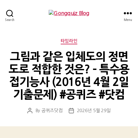
Gongquiz
Search
Menu
Blog
Categories
타임라인
그림과 같은 입체도의 정면
도로 적합한 것은? – 특수용
접기능사 (2016년 4월 2일
기출문제) #공퀴즈 #닷컴
By
공퀴즈닷컴
2026년 5월 29일
Post
Post
author
date