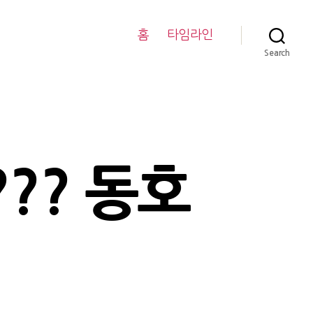
홈
타임라인
Search
?? 동호