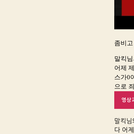
좀비고 
말킥님의 
어제 
스가0
으로 
영상과
말킥님의
다 어