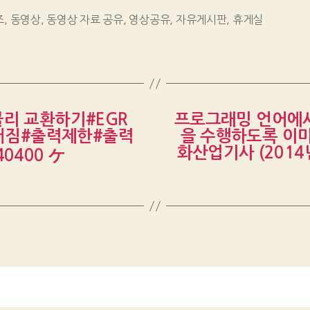
즈
,
동영상
,
동영상 자료 공유
,
영상공유
,
자유게시판
,
휴게실
블리 교환하기#EGR
프로그래밍 언어에서
꺼짐#출력제한#출력
을 수행하도록 이미
화산업기사 (2014
0400 ケ