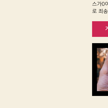
스가0
로 죄