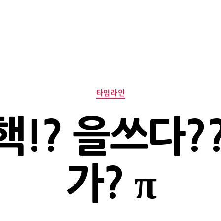
Categories
타임라인
핵!? 을쓰다??
가? π