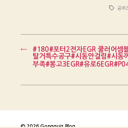
공퀴
Tags
←
#180#포터2전자EGR 쿨러어셈
탈거특수공구#시동안걸림#시동
부족#봉고3EGR#유로6EGR#P04
© 2026
Gongquiz Blog