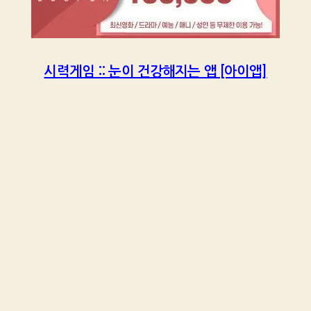
시력게임 :: 눈이 건강해지는 앱 [아이앱]