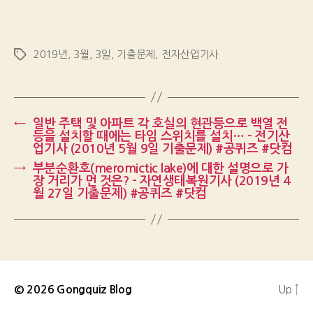
2019년
,
3월
,
3일
,
기출문제
,
전자산업기사
Tags
←
일반 주택 및 아파트 각 호실의 현관등으로 백열 전
등을 설치할 때에는 타임 스위치를 설치… – 전기산
업기사 (2010년 5월 9일 기출문제) #공퀴즈 #닷컴
→
부분순환호(meromictic lake)에 대한 설명으로 가
장 거리가 먼 것은? – 자연생태복원기사 (2019년 4
월 27일 기출문제) #공퀴즈 #닷컴
Up
↑
© 2026
Gongquiz Blog