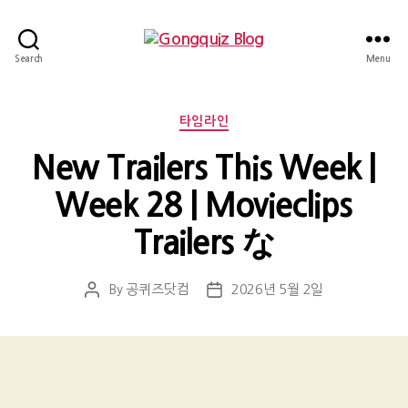
Gongquiz
Search
Menu
Blog
Categories
타임라인
New Trailers This Week |
Week 28 | Movieclips
Trailers な
By
공퀴즈닷컴
2026년 5월 2일
Post
Post
author
date