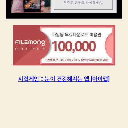
시력게임 :: 눈이 건강해지는 앱 [아이앱]