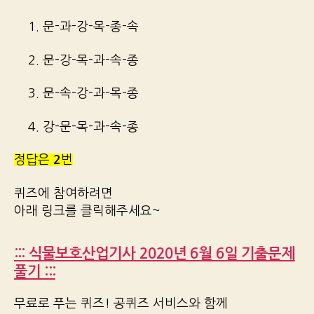
1. 문-과-강-목-종-속
2. 문-강-목-과-속-종
3. 문-속-강-과-목-종
4. 강-문-목-과-속-종
정답은
2
번
퀴즈에 참여하려면
아래 링크를 클릭해주세요~
::: 식물보호산업기사 2020년 6월 6일 기출문제
풀기 :::
무료로 푸는 퀴즈! 공퀴즈 서비스와 함께