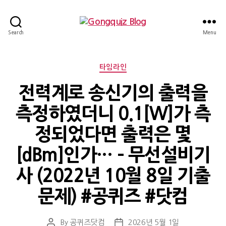
Gongquiz
Search
Menu
Blog
Categories
타임라인
전력계로 송신기의 출력을
측정하였더니 0.1[W]가 측
정되었다면 출력은 몇
[dBm]인가… – 무선설비기
사 (2022년 10월 8일 기출
문제) #공퀴즈 #닷컴
By
공퀴즈닷컴
2026년 5월 1일
Post
Post