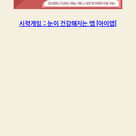
시력게임 :: 눈이 건강해지는 앱 [아이앱]