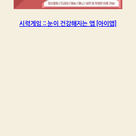
시력게임 :: 눈이 건강해지는 앱 [아이앱]