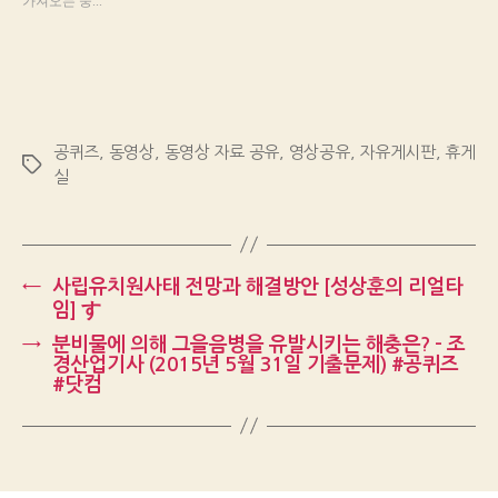
가져오는 중...
공퀴즈
,
동영상
,
동영상 자료 공유
,
영상공유
,
자유게시판
,
휴게
Tags
실
←
사립유치원사태 전망과 해결방안 [성상훈의 리얼타
임] す
→
분비물에 의해 그을음병을 유발시키는 해충은? – 조
경산업기사 (2015년 5월 31일 기출문제) #공퀴즈
#닷컴