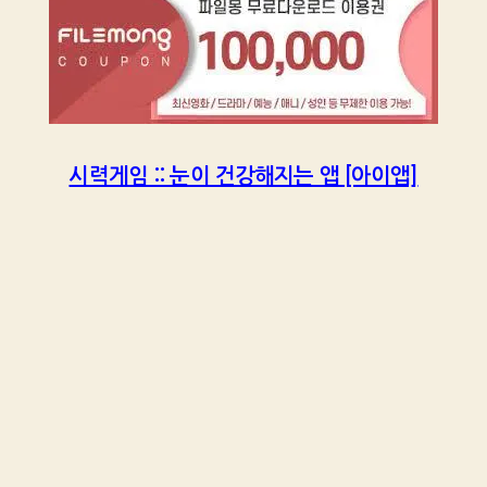
시력게임 :: 눈이 건강해지는 앱 [아이앱]