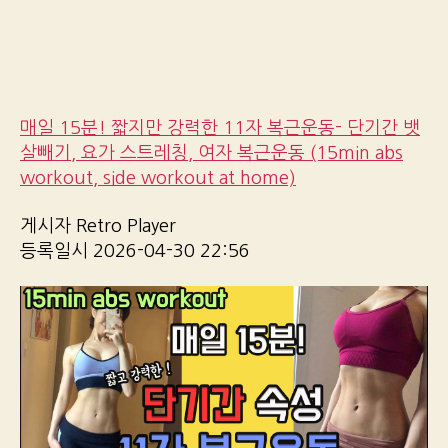
매일 15분! 짧지만 강력한 11자 복근운동- 단기간 뱃
살빼기, 요가 스트레칭, 여자 복근운동 (15min abs
workout, side workout at home)
게시자 Retro Player
등록일시 2026-04-30 22:56