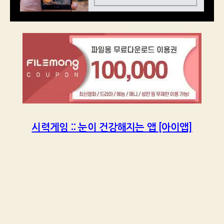
시력게임 :: 눈이 건강해지는 앱 [아이앱]