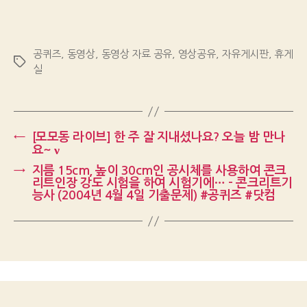
공퀴즈
,
동영상
,
동영상 자료 공유
,
영상공유
,
자유게시판
,
휴게
Tags
실
←
[모모동 라이브] 한 주 잘 지내셨나요? 오늘 밤 만나
요~ ν
→
지름 15cm, 높이 30cm인 공시체를 사용하여 콘크
리트인장 강도 시험을 하여 시험기에… – 콘크리트기
능사 (2004년 4월 4일 기출문제) #공퀴즈 #닷컴
Up
↑
© 2026
Gongquiz Blog